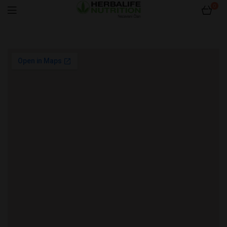
0
HerbaSrbija