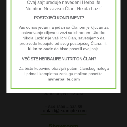
Ovaj sajt uređuje navedeni Herbalife
Nutrition Nezavisni Član: Nikola Lazić
POSTOJEĆI KONZUMENT?
Vaš odnos jedan na jedan sa Članom je ključan za
ostvarivanje ciljeva u vezi sa ishranom. Ukoliko
Nikola Lazić nije vaš lični Član, savetujemo da
Submit
proizvode kupujete od svog postojećeg Člana. Ili,
kliknite ovde
da biste posetili ovaj sajt.
VEĆ STE HERBALIFE NUTRITION ČLAN?
Da biste kupovinu obavljali putem članskog naloga
Visit us
i primali kompletnu zaslugu molimo posetite
myherbalife.com
184 Mayfield St. Hopewell
Junction, NY 12533
+ 844 1800 – 333 55
contact@example.com
Showroom