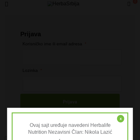
0
HerbaSrbija
Prijava
Korisničko ime ili email adresa
*
Lozinka
*
Prijava
x
Ovaj sajt uređuje navedeni Herbalife
Nutrition Nezavisni Član: Nikola Lazić
Zapamti me
Zaboravili ste lozinku?