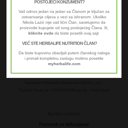
POSTOJEĆI KONZUMENT?
Vaš odnos jedan na jedan sa Članom je ključan za
ostvarivanje ciljeva u vezi sa ishranom. Ukoliko
Nikola Lazić nije vaš lični Član, savetujemo da
proizvode kupujete od svog postojećeg Člana. Ili,
kliknite ovde
da biste posetili ovaj sajt.
VEĆ STE HERBALIFE NUTRITION ČLAN?
HerbaSrbija
Da biste kupovinu obavljali putem članskog naloga
i primali kompletnu zaslugu molimo posetite
061 66 11 450
myherbalife.com
HerbaSrbija.rs
Nezavisni Herbalife Distributer Nikola Lazić
Topličin Venac br. 19A 11000 Beograd – Stari Grad
Korisni Linkovi
Proizvodi za Mršavljenje